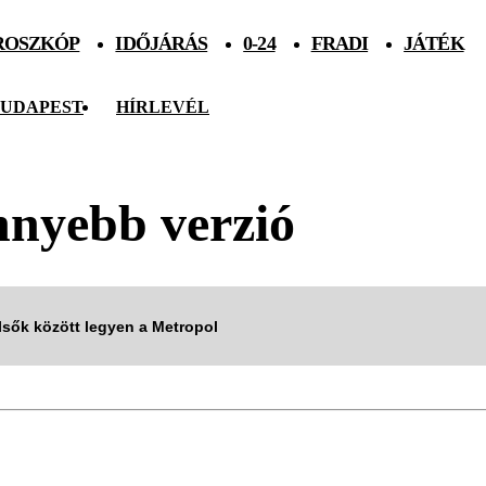
ROSZKÓP
IDŐJÁRÁS
0-24
FRADI
JÁTÉK
UDAPEST
HÍRLEVÉL
nnyebb verzió
elsők között legyen a Metropol