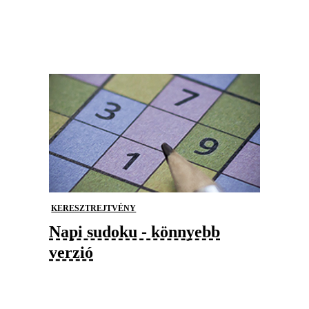
KERESZTREJTVÉNY
Napi sudoku - könnyebb
verzió