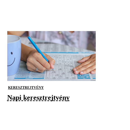
KERESZTREJTVÉNY
Napi keresztrejtvény