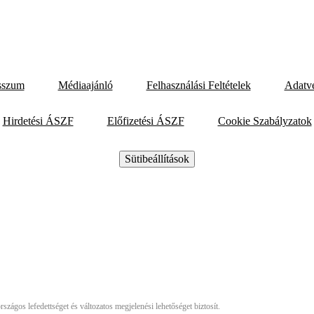
sszum
Médiaajánló
Felhasználási Feltételek
Adatv
Hirdetési ÁSZF
Előfizetési ÁSZF
Cookie Szabályzatok
Sütibeállítások
szágos lefedettséget és változatos megjelenési lehetőséget biztosít.