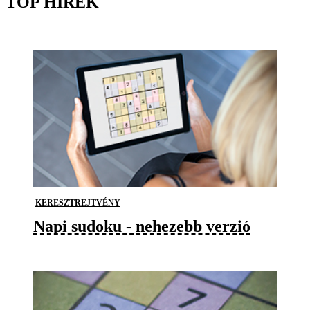
TOP HÍREK
KERESZTREJTVÉNY
Napi sudoku - nehezebb verzió