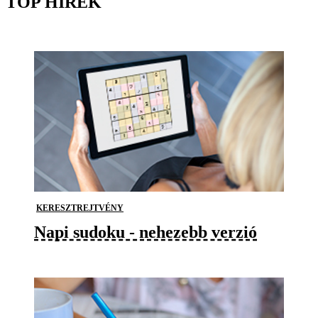
TOP HÍREK
KERESZTREJTVÉNY
Napi sudoku - nehezebb verzió