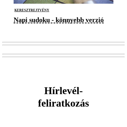
KERESZTREJTVÉNY
Napi sudoku - könnyebb verzió
Hírlevél-
feliratkozás