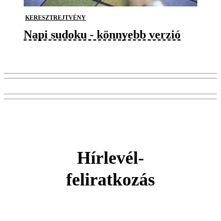
KERESZTREJTVÉNY
Napi sudoku - könnyebb verzió
Hírlevél-
feliratkozás