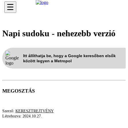
☰
Napi sudoku - nehezebb verzió
Itt állíthatja be, hogy a Google keresőben elsők
között legyen a Metropol
MEGOSZTÁS
Szerző:
KERESZTREJTVÉNY
Létrehozva:
2024.10.27.