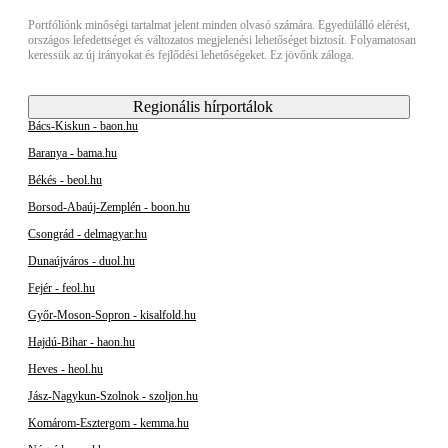
Portfóliónk minőségi tartalmat jelent minden olvasó számára. Egyedülálló elérést,
országos lefedettséget és változatos megjelenési lehetőséget biztosít. Folyamatosan
keressük az új irányokat és fejlődési lehetőségeket. Ez jövőnk záloga.
Regionális hírportálok
Bács-Kiskun - baon.hu
Baranya - bama.hu
Békés - beol.hu
Borsod-Abaúj-Zemplén - boon.hu
Csongrád - delmagyar.hu
Dunaújváros - duol.hu
Fejér - feol.hu
Győr-Moson-Sopron - kisalfold.hu
Hajdú-Bihar - haon.hu
Heves - heol.hu
Jász-Nagykun-Szolnok - szoljon.hu
Komárom-Esztergom - kemma.hu