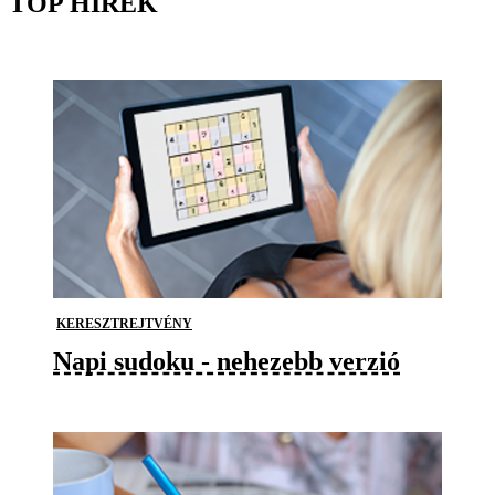
TOP HÍREK
KERESZTREJTVÉNY
Napi sudoku - nehezebb verzió