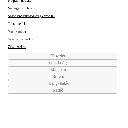
Nógrád - nool.hu
Somogy - sonline.hu
Szabolcs-Szatmár-Bereg - szon.hu
Tolna - teol.hu
Vas - vaol.hu
Veszprém - veol.hu
Zala - zaol.hu
Közélet
Gazdaság
Magazin
Bulvár
Szolgáltatás
Rádió