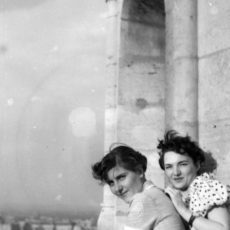
Portfóliónk minőségi tartalmat jelent minden olvasó számára. Egyedülálló elérést,
országos lefedettséget és változatos megjelenési lehetőséget biztosít. Folyamatosan
keressük az új irányokat és fejlődési lehetőségeket. Ez jövőnk záloga.