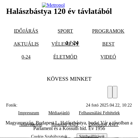
Halászbástya 120 év távlatából
IDŐJÁRÁS
SPORT
PROGRAMOK
1 / 24
AKTUÁLIS
VÉLEMÉNY
BEST
0-24
ÉLETMÓD
VIDEÓ
KÖVESS MINKET
Fotók:
24 fotó 2025.04.22, 10:22
Impresszum
Médiaajánló
Felhasználási Feltételek
Magyarország, Budapest I., Halászbástya, budai Vár a távolban a
Adatvédelem
Hirdetési ÁSZF
Előfizetési ÁSZF
Parlament és a Kossuth híd. Év 1956
Cookie Szabályzatok
Sütibeállítások