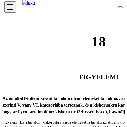
☰
18
FIGYELEM!
Az ön által letölteni kívánt tartalom olyan elemeket tartalmaz, ame
szerinti V. vagy VI. kategóriába tartoznak, és a kiskorúakra káro
hogy az ilyen tartalmakhoz kiskorú ne férhessen hozzá, használ
Figyelem! Ez a tartalom kiskorúakra káros elemeket is tartalmaz. Amennyibe