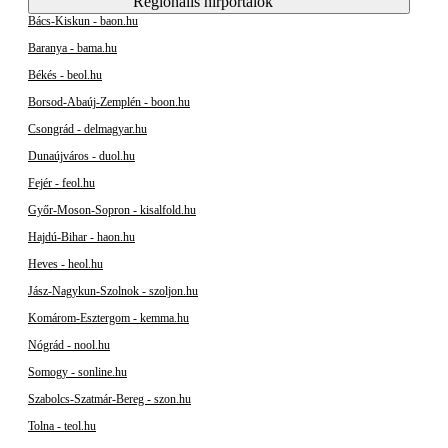
Regionális hírportálok
Bács-Kiskun - baon.hu
Baranya - bama.hu
Békés - beol.hu
Borsod-Abaúj-Zemplén - boon.hu
Csongrád - delmagyar.hu
Dunaújváros - duol.hu
Fejér - feol.hu
Győr-Moson-Sopron - kisalfold.hu
Hajdú-Bihar - haon.hu
Heves - heol.hu
Jász-Nagykun-Szolnok - szoljon.hu
Komárom-Esztergom - kemma.hu
Nógrád - nool.hu
Somogy - sonline.hu
Szabolcs-Szatmár-Bereg - szon.hu
Tolna - teol.hu