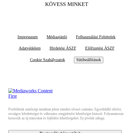
KÖVESS MINKET
Impresszum
Médiaajánló
Felhasználási Feltételek
Adatvédelem
Hirdetési ÁSZF
Előfizetési ÁSZF
Cookie Szabályzatok
Sütibeállítások
Portfóliónk minőségi tartalmat jelent minden olvasó számára. Egyedülálló elérést,
országos lefedettséget és változatos megjelenési lehetőséget biztosít. Folyamatosan
keressük az új irányokat és fejlődési lehetőségeket. Ez jövőnk záloga.