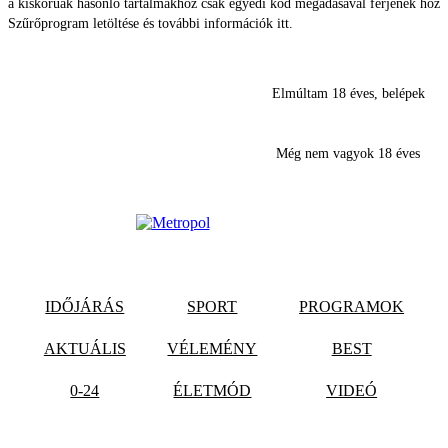
a kiskorúak hasonló tartalmakhoz csak egyedi kód megadásával férjenek hozz
Szűrőprogram letöltése és további információk itt.
Elmúltam 18 éves, belépek
Még nem vagyok 18 éves
IDŐJÁRÁS
SPORT
PROGRAMOK
AKTUÁLIS
VÉLEMÉNY
BEST
0-24
ÉLETMÓD
VIDEÓ