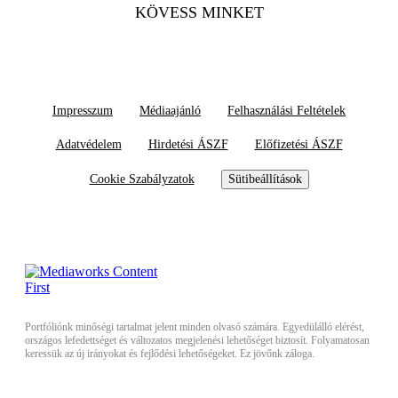
KÖVESS MINKET
Impresszum
Médiaajánló
Felhasználási Feltételek
Adatvédelem
Hirdetési ÁSZF
Előfizetési ÁSZF
Cookie Szabályzatok
Sütibeállítások
Portfóliónk minőségi tartalmat jelent minden olvasó számára. Egyedülálló elérést,
országos lefedettséget és változatos megjelenési lehetőséget biztosít. Folyamatosan
keressük az új irányokat és fejlődési lehetőségeket. Ez jövőnk záloga.