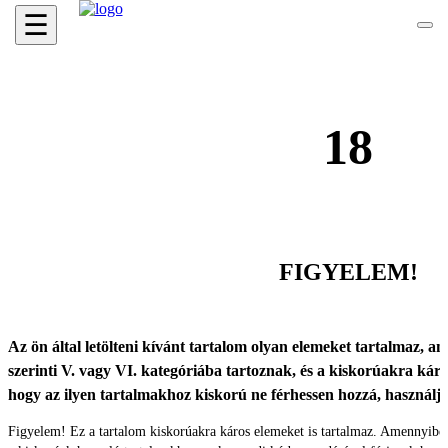
☰
18
FIGYELEM!
Az ön által letölteni kívánt tartalom olyan elemeket tartalmaz, ame
szerinti V. vagy VI. kategóriába tartoznak, és a kiskorúakra káro
hogy az ilyen tartalmakhoz kiskorú ne férhessen hozzá, használ
Figyelem! Ez a tartalom kiskorúakra káros elemeket is tartalmaz. Amennyibe