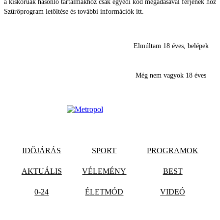
a kiskorúak hasonló tartalmakhoz csak egyedi kód megadásával férjenek hozz
Szűrőprogram letöltése és további információk itt.
Elmúltam 18 éves, belépek
Még nem vagyok 18 éves
IDŐJÁRÁS
SPORT
PROGRAMOK
AKTUÁLIS
VÉLEMÉNY
BEST
0-24
ÉLETMÓD
VIDEÓ