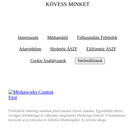
KÖVESS MINKET
Impresszum
Médiaajánló
Felhasználási Feltételek
Adatvédelem
Hirdetési ÁSZF
Előfizetési ÁSZF
Cookie Szabályzatok
Sütibeállítások
Portfóliónk minőségi tartalmat jelent minden olvasó számára. Egyedülálló elérést,
országos lefedettséget és változatos megjelenési lehetőséget biztosít. Folyamatosan
keressük az új irányokat és fejlődési lehetőségeket. Ez jövőnk záloga.