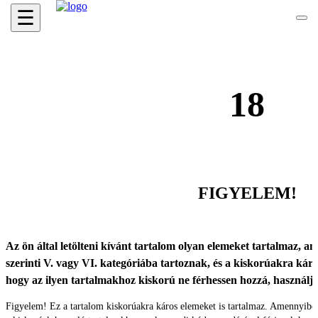
☰
18
FIGYELEM!
Az ön által letölteni kívánt tartalom olyan elemeket tartalmaz, ame
szerinti V. vagy VI. kategóriába tartoznak, és a kiskorúakra káro
hogy az ilyen tartalmakhoz kiskorú ne férhessen hozzá, használ
Figyelem! Ez a tartalom kiskorúakra káros elemeket is tartalmaz. Amennyibe