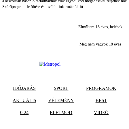
a kiskorúak hasonló tartalmakhoz csak egyedi kód megadásával férjenek hozz
Szűrőprogram letöltése és további információk itt.
Elmúltam 18 éves, belépek
Még nem vagyok 18 éves
IDŐJÁRÁS
SPORT
PROGRAMOK
AKTUÁLIS
VÉLEMÉNY
BEST
0-24
ÉLETMÓD
VIDEÓ