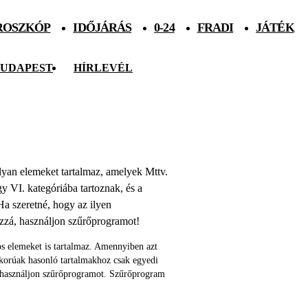
ROSZKÓP
IDŐJÁRÁS
0-24
FRADI
JÁTÉK
UDAPEST
HÍRLEVÉL
 olyan elemeket tartalmaz, amelyek Mttv.
agy VI. kategóriába tartoznak, és a
Ha szeretné, hogy az ilyen
ozzá, használjon szűrőprogramot!
s elemeket is tartalmaz. Amennyiben azt
skorúak hasonló tartalmakhoz csak egyedi
 használjon szűrőprogramot. Szűrőprogram