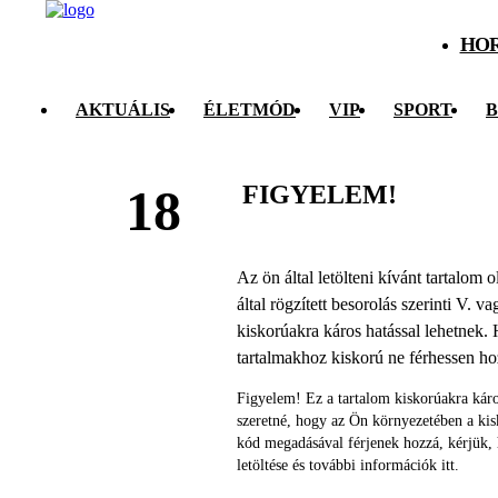
HO
AKTUÁLIS
ÉLETMÓD
VIP
SPORT
B
FIGYELEM!
18
Az ön által letölteni kívánt tartalom
által rögzített besorolás szerinti V. v
kiskorúakra káros hatással lehetnek. 
tartalmakhoz kiskorú ne férhessen h
Figyelem! Ez a tartalom kiskorúakra káro
szeretné, hogy az Ön környezetében a ki
kód megadásával férjenek hozzá, kérjük,
letöltése és további információk itt.