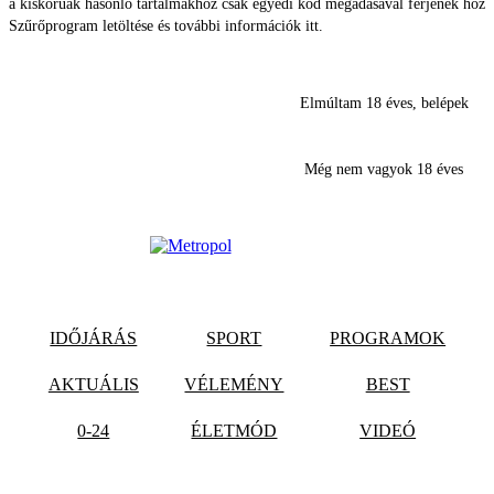
a kiskorúak hasonló tartalmakhoz csak egyedi kód megadásával férjenek hozz
Szűrőprogram letöltése és további információk itt.
Elmúltam 18 éves, belépek
Még nem vagyok 18 éves
IDŐJÁRÁS
SPORT
PROGRAMOK
AKTUÁLIS
VÉLEMÉNY
BEST
0-24
ÉLETMÓD
VIDEÓ