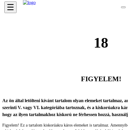
☰
18
FIGYELEM!
Az ön által letölteni kívánt tartalom olyan elemeket tartalmaz, ame
szerinti V. vagy VI. kategóriába tartoznak, és a kiskorúakra káro
hogy az ilyen tartalmakhoz kiskorú ne férhessen hozzá, használ
Figyelem! Ez a tartalom kiskorúakra káros elemeket is tartalmaz. Amennyibe