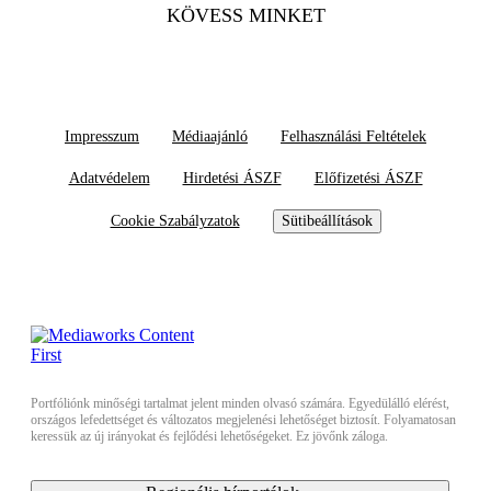
KÖVESS MINKET
Impresszum
Médiaajánló
Felhasználási Feltételek
Adatvédelem
Hirdetési ÁSZF
Előfizetési ÁSZF
Cookie Szabályzatok
Sütibeállítások
Portfóliónk minőségi tartalmat jelent minden olvasó számára. Egyedülálló elérést,
országos lefedettséget és változatos megjelenési lehetőséget biztosít. Folyamatosan
keressük az új irányokat és fejlődési lehetőségeket. Ez jövőnk záloga.