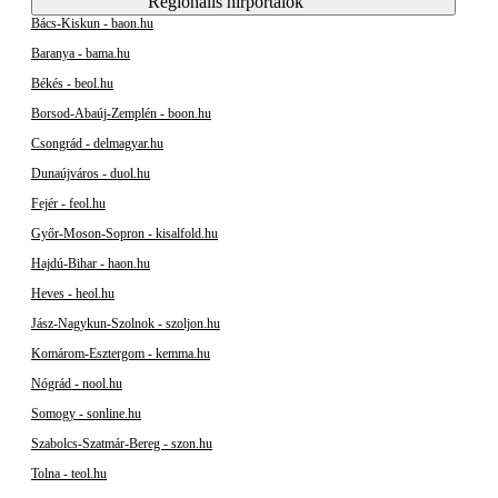
Regionális hírportálok
Bács-Kiskun - baon.hu
Baranya - bama.hu
Békés - beol.hu
Borsod-Abaúj-Zemplén - boon.hu
Csongrád - delmagyar.hu
Dunaújváros - duol.hu
Fejér - feol.hu
Győr-Moson-Sopron - kisalfold.hu
Hajdú-Bihar - haon.hu
Heves - heol.hu
Jász-Nagykun-Szolnok - szoljon.hu
Komárom-Esztergom - kemma.hu
Nógrád - nool.hu
Somogy - sonline.hu
Szabolcs-Szatmár-Bereg - szon.hu
Tolna - teol.hu