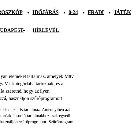
ROSZKÓP
IDŐJÁRÁS
0-24
FRADI
JÁTÉK
UDAPEST
HÍRLEVÉL
 olyan elemeket tartalmaz, amelyek Mttv.
agy VI. kategóriába tartoznak, és a
Ha szeretné, hogy az ilyen
ozzá, használjon szűrőprogramot!
s elemeket is tartalmaz. Amennyiben azt
skorúak hasonló tartalmakhoz csak egyedi
 használjon szűrőprogramot. Szűrőprogram