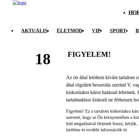
HO
AKTUÁLIS
ÉLETMÓD
VIP
SPORT
B
FIGYELEM!
18
Az ön által letölteni kívánt tartalom
által rögzített besorolás szerinti V. v
kiskorúakra káros hatással lehetnek. 
tartalmakhoz kiskorú ne férhessen h
Figyelem! Ez a tartalom kiskorúakra káro
szeretné, hogy az Ön környezetében a ki
kód megadásával férjenek hozzá, kérjük,
letöltése és további információk itt.