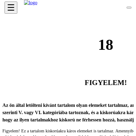
☰
18
FIGYELEM!
Az ön által letölteni kívánt tartalom olyan elemeket tartalmaz, ame
szerinti V. vagy VI. kategóriába tartoznak, és a kiskorúakra káro
hogy az ilyen tartalmakhoz kiskorú ne férhessen hozzá, használ
Figyelem! Ez a tartalom kiskorúakra káros elemeket is tartalmaz. Amennyibe