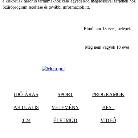
a kiskorúak hasonló tartalmakhoz csak egyedi kód megadásával férjenek hozz
Szűrőprogram letöltése és további információk itt.
Elmúltam 18 éves, belépek
Még nem vagyok 18 éves
IDŐJÁRÁS
SPORT
PROGRAMOK
AKTUÁLIS
VÉLEMÉNY
BEST
0-24
ÉLETMÓD
VIDEÓ