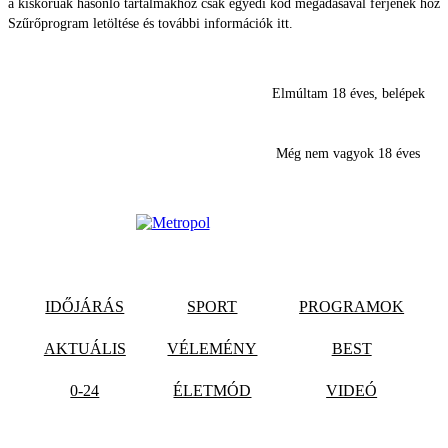
a kiskorúak hasonló tartalmakhoz csak egyedi kód megadásával férjenek hozz
Szűrőprogram letöltése és további információk itt.
Elmúltam 18 éves, belépek
Még nem vagyok 18 éves
IDŐJÁRÁS
SPORT
PROGRAMOK
AKTUÁLIS
VÉLEMÉNY
BEST
0-24
ÉLETMÓD
VIDEÓ