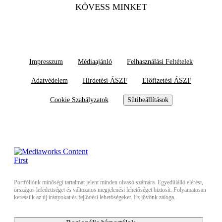
KÖVESS MINKET
Impresszum
Médiaajánló
Felhasználási Feltételek
Adatvédelem
Hirdetési ÁSZF
Előfizetési ÁSZF
Cookie Szabályzatok
Sütibeállítások
Portfóliónk minőségi tartalmat jelent minden olvasó számára. Egyedülálló elérést,
országos lefedettséget és változatos megjelenési lehetőséget biztosít. Folyamatosan
keressük az új irányokat és fejlődési lehetőségeket. Ez jövőnk záloga.