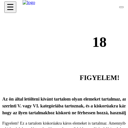
☰
18
FIGYELEM!
Az ön által letölteni kívánt tartalom olyan elemeket tartalmaz, ame
szerinti V. vagy VI. kategóriába tartoznak, és a kiskorúakra káro
hogy az ilyen tartalmakhoz kiskorú ne férhessen hozzá, használ
Figyelem! Ez a tartalom kiskorúakra káros elemeket is tartalmaz. Amennyibe