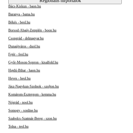
Regionális hírportálok
Bács-Kiskun - baon.hu
Baranya - bama.hu
Békés - beol.hu
Borsod-Abaúj-Zemplén - boon.hu
Csongrád - delmagyar.hu
Dunaújváros - duol.hu
Fejér - feol.hu
Győr-Moson-Sopron - kisalfold.hu
Hajdú-Bihar - haon.hu
Heves - heol.hu
Jász-Nagykun-Szolnok - szoljon.hu
Komárom-Esztergom - kemma.hu
Nógrád - nool.hu
Somogy - sonline.hu
Szabolcs-Szatmár-Bereg - szon.hu
Tolna - teol.hu