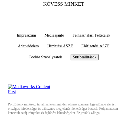
KÖVESS MINKET
Impresszum
Médiaajánló
Felhasználási Feltételek
Adatvédelem
Hirdetési ÁSZF
Előfizetési ÁSZF
Cookie Szabályzatok
Sütibeállítások
Portfóliónk minőségi tartalmat jelent minden olvasó számára. Egyedülálló elérést,
országos lefedettséget és változatos megjelenési lehetőséget biztosít. Folyamatosan
keressük az új irányokat és fejlődési lehetőségeket. Ez jövőnk záloga.