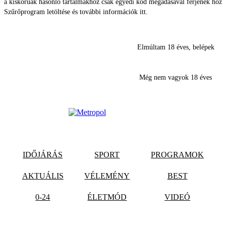
a kiskorúak hasonló tartalmakhoz csak egyedi kód megadásával férjenek hozz
Szűrőprogram letöltése és további információk itt.
Elmúltam 18 éves, belépek
Még nem vagyok 18 éves
IDŐJÁRÁS
SPORT
PROGRAMOK
AKTUÁLIS
VÉLEMÉNY
BEST
0-24
ÉLETMÓD
VIDEÓ