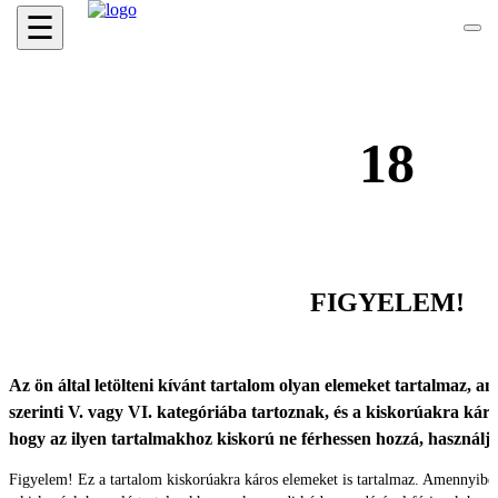
☰
18
FIGYELEM!
Az ön által letölteni kívánt tartalom olyan elemeket tartalmaz, ame
szerinti V. vagy VI. kategóriába tartoznak, és a kiskorúakra káro
hogy az ilyen tartalmakhoz kiskorú ne férhessen hozzá, használ
Figyelem! Ez a tartalom kiskorúakra káros elemeket is tartalmaz. Amennyibe