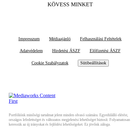
KÖVESS MINKET
Impresszum
Médiaajánló
Felhasználási Feltételek
Adatvédelem
Hirdetési ÁSZF
Előfizetési ÁSZF
Cookie Szabályzatok
Sütibeállítások
Portfóliónk minőségi tartalmat jelent minden olvasó számára. Egyedülálló elérést,
országos lefedettséget és változatos megjelenési lehetőséget biztosít. Folyamatosan
keressük az új irányokat és fejlődési lehetőségeket. Ez jövőnk záloga.