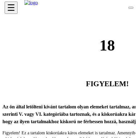
☰
18
FIGYELEM!
Az ön által letölteni kívánt tartalom olyan elemeket tartalmaz, ame
szerinti V. vagy VI. kategóriába tartoznak, és a kiskorúakra káro
hogy az ilyen tartalmakhoz kiskorú ne férhessen hozzá, használ
Figyelem! Ez a tartalom kiskorúakra káros elemeket is tartalmaz. Amennyibe