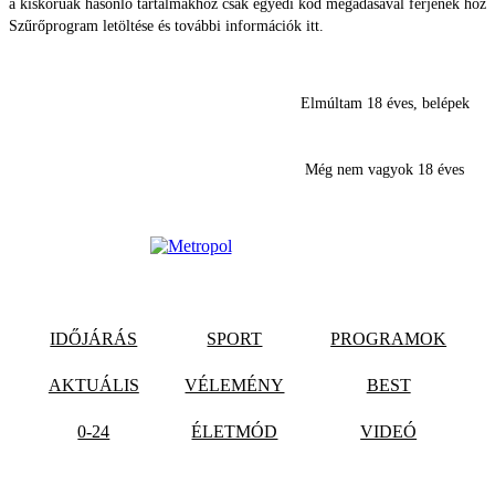
a kiskorúak hasonló tartalmakhoz csak egyedi kód megadásával férjenek hozz
Szűrőprogram letöltése és további információk itt.
Elmúltam 18 éves, belépek
Még nem vagyok 18 éves
IDŐJÁRÁS
SPORT
PROGRAMOK
AKTUÁLIS
VÉLEMÉNY
BEST
0-24
ÉLETMÓD
VIDEÓ