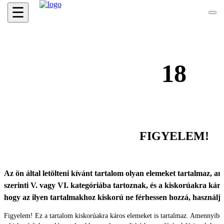
☰
18
FIGYELEM!
Az ön által letölteni kívánt tartalom olyan elemeket tartalmaz, ame
szerinti V. vagy VI. kategóriába tartoznak, és a kiskorúakra káro
hogy az ilyen tartalmakhoz kiskorú ne férhessen hozzá, használ
Figyelem! Ez a tartalom kiskorúakra káros elemeket is tartalmaz. Amennyibe