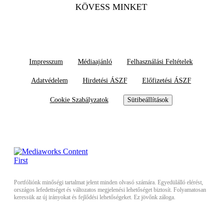
KÖVESS MINKET
Impresszum
Médiaajánló
Felhasználási Feltételek
Adatvédelem
Hirdetési ÁSZF
Előfizetési ÁSZF
Cookie Szabályzatok
Sütibeállítások
Portfóliónk minőségi tartalmat jelent minden olvasó számára. Egyedülálló elérést,
országos lefedettséget és változatos megjelenési lehetőséget biztosít. Folyamatosan
keressük az új irányokat és fejlődési lehetőségeket. Ez jövőnk záloga.