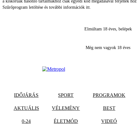
a kiskorúak hasonló tartalmakhoz csak egyedi kód megadásával férjenek hozz
Szűrőprogram letöltése és további információk itt.
Elmúltam 18 éves, belépek
Még nem vagyok 18 éves
IDŐJÁRÁS
SPORT
PROGRAMOK
AKTUÁLIS
VÉLEMÉNY
BEST
0-24
ÉLETMÓD
VIDEÓ