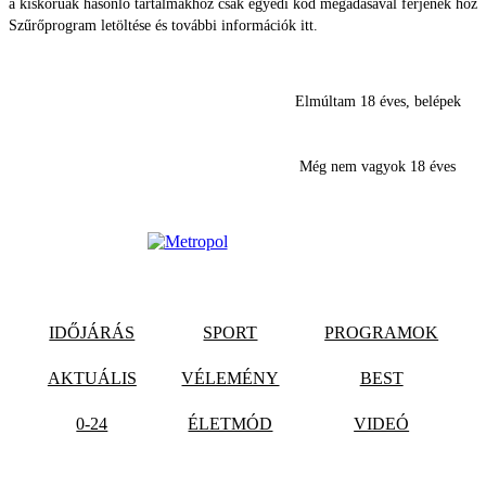
a kiskorúak hasonló tartalmakhoz csak egyedi kód megadásával férjenek hozz
Szűrőprogram letöltése és további információk itt.
Elmúltam 18 éves, belépek
Még nem vagyok 18 éves
IDŐJÁRÁS
SPORT
PROGRAMOK
AKTUÁLIS
VÉLEMÉNY
BEST
0-24
ÉLETMÓD
VIDEÓ