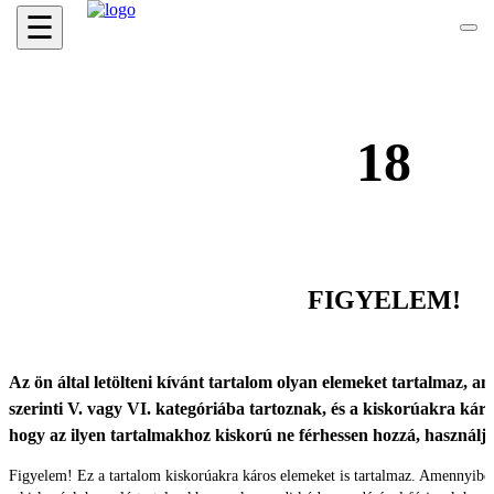
☰
18
FIGYELEM!
Az ön által letölteni kívánt tartalom olyan elemeket tartalmaz, ame
szerinti V. vagy VI. kategóriába tartoznak, és a kiskorúakra káro
hogy az ilyen tartalmakhoz kiskorú ne férhessen hozzá, használ
Figyelem! Ez a tartalom kiskorúakra káros elemeket is tartalmaz. Amennyibe