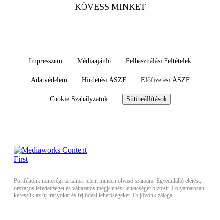
KÖVESS MINKET
Impresszum
Médiaajánló
Felhasználási Feltételek
Adatvédelem
Hirdetési ÁSZF
Előfizetési ÁSZF
Cookie Szabályzatok
Sütibeállítások
Portfóliónk minőségi tartalmat jelent minden olvasó számára. Egyedülálló elérést,
országos lefedettséget és változatos megjelenési lehetőséget biztosít. Folyamatosan
keressük az új irányokat és fejlődési lehetőségeket. Ez jövőnk záloga.