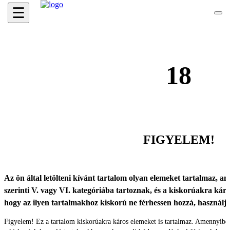
☰
18
FIGYELEM!
Az ön által letölteni kívánt tartalom olyan elemeket tartalmaz, ame
szerinti V. vagy VI. kategóriába tartoznak, és a kiskorúakra káro
hogy az ilyen tartalmakhoz kiskorú ne férhessen hozzá, használ
Figyelem! Ez a tartalom kiskorúakra káros elemeket is tartalmaz. Amennyibe