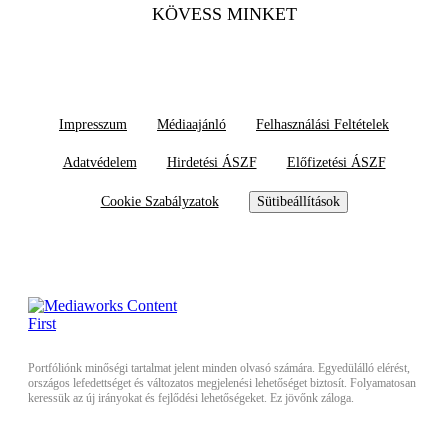
KÖVESS MINKET
Impresszum
Médiaajánló
Felhasználási Feltételek
Adatvédelem
Hirdetési ÁSZF
Előfizetési ÁSZF
Cookie Szabályzatok
Sütibeállítások
Portfóliónk minőségi tartalmat jelent minden olvasó számára. Egyedülálló elérést,
országos lefedettséget és változatos megjelenési lehetőséget biztosít. Folyamatosan
keressük az új irányokat és fejlődési lehetőségeket. Ez jövőnk záloga.