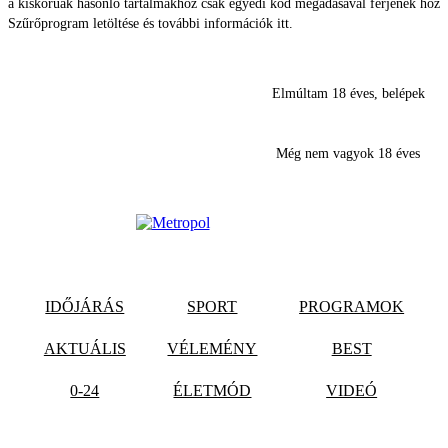
a kiskorúak hasonló tartalmakhoz csak egyedi kód megadásával férjenek hozz
Szűrőprogram letöltése és további információk itt.
Elmúltam 18 éves, belépek
Még nem vagyok 18 éves
IDŐJÁRÁS
SPORT
PROGRAMOK
AKTUÁLIS
VÉLEMÉNY
BEST
0-24
ÉLETMÓD
VIDEÓ