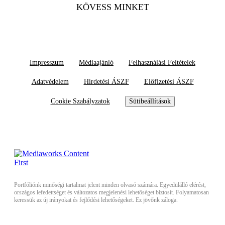
KÖVESS MINKET
Impresszum
Médiaajánló
Felhasználási Feltételek
Adatvédelem
Hirdetési ÁSZF
Előfizetési ÁSZF
Cookie Szabályzatok
Sütibeállítások
Portfóliónk minőségi tartalmat jelent minden olvasó számára. Egyedülálló elérést,
országos lefedettséget és változatos megjelenési lehetőséget biztosít. Folyamatosan
keressük az új irányokat és fejlődési lehetőségeket. Ez jövőnk záloga.