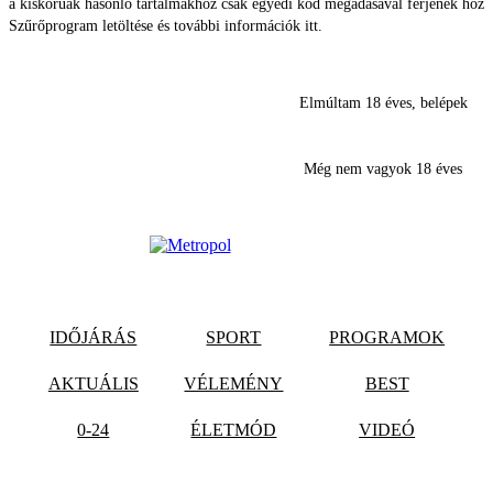
a kiskorúak hasonló tartalmakhoz csak egyedi kód megadásával férjenek hozz
Szűrőprogram letöltése és további információk itt.
Elmúltam 18 éves, belépek
Még nem vagyok 18 éves
IDŐJÁRÁS
SPORT
PROGRAMOK
AKTUÁLIS
VÉLEMÉNY
BEST
0-24
ÉLETMÓD
VIDEÓ