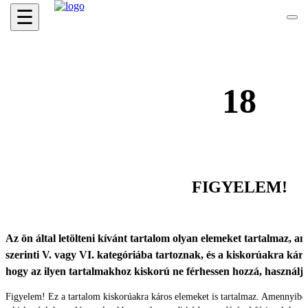
☰
18
FIGYELEM!
Az ön által letölteni kívánt tartalom olyan elemeket tartalmaz, ame
szerinti V. vagy VI. kategóriába tartoznak, és a kiskorúakra káro
hogy az ilyen tartalmakhoz kiskorú ne férhessen hozzá, használ
Figyelem! Ez a tartalom kiskorúakra káros elemeket is tartalmaz. Amennyibe