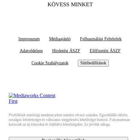
KÖVESS MINKET
Impresszum
Médiaajánló
Felhasználási Feltételek
Adatvédelem
Hirdetési ÁSZF
Előfizetési ÁSZF
Cookie Szabályzatok
Sütibeállítások
Portfóliónk minőségi tartalmat jelent minden olvasó számára. Egyedülálló elérést,
országos lefedettséget és változatos megjelenési lehetőséget biztosít. Folyamatosan
keressük az új irányokat és fejlődési lehetőségeket. Ez jövőnk záloga.