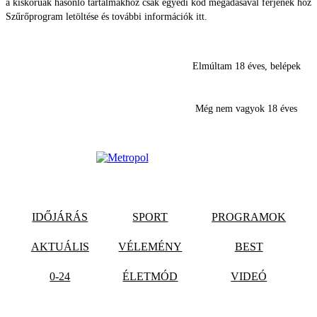
a kiskorúak hasonló tartalmakhoz csak egyedi kód megadásával férjenek hozz
Szűrőprogram letöltése és további információk itt.
Elmúltam 18 éves, belépek
Még nem vagyok 18 éves
IDŐJÁRÁS
SPORT
PROGRAMOK
AKTUÁLIS
VÉLEMÉNY
BEST
0-24
ÉLETMÓD
VIDEÓ