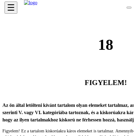
☰
18
FIGYELEM!
Az ön által letölteni kívánt tartalom olyan elemeket tartalmaz, ame
szerinti V. vagy VI. kategóriába tartoznak, és a kiskorúakra káro
hogy az ilyen tartalmakhoz kiskorú ne férhessen hozzá, használ
Figyelem! Ez a tartalom kiskorúakra káros elemeket is tartalmaz. Amennyibe