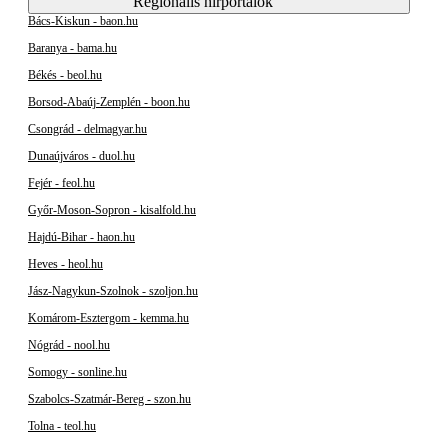
Regionális hírportálok
Bács-Kiskun - baon.hu
Baranya - bama.hu
Békés - beol.hu
Borsod-Abaúj-Zemplén - boon.hu
Csongrád - delmagyar.hu
Dunaújváros - duol.hu
Fejér - feol.hu
Győr-Moson-Sopron - kisalfold.hu
Hajdú-Bihar - haon.hu
Heves - heol.hu
Jász-Nagykun-Szolnok - szoljon.hu
Komárom-Esztergom - kemma.hu
Nógrád - nool.hu
Somogy - sonline.hu
Szabolcs-Szatmár-Bereg - szon.hu
Tolna - teol.hu