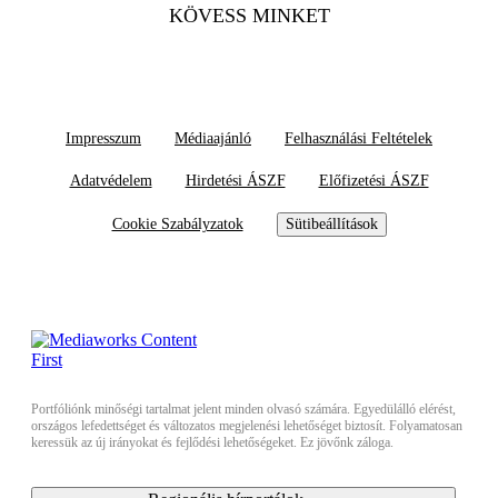
KÖVESS MINKET
Impresszum
Médiaajánló
Felhasználási Feltételek
Adatvédelem
Hirdetési ÁSZF
Előfizetési ÁSZF
Cookie Szabályzatok
Sütibeállítások
Portfóliónk minőségi tartalmat jelent minden olvasó számára. Egyedülálló elérést,
országos lefedettséget és változatos megjelenési lehetőséget biztosít. Folyamatosan
keressük az új irányokat és fejlődési lehetőségeket. Ez jövőnk záloga.