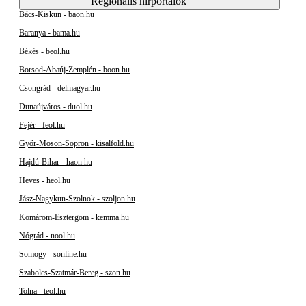
Regionális hírportálok
Bács-Kiskun - baon.hu
Baranya - bama.hu
Békés - beol.hu
Borsod-Abaúj-Zemplén - boon.hu
Csongrád - delmagyar.hu
Dunaújváros - duol.hu
Fejér - feol.hu
Győr-Moson-Sopron - kisalfold.hu
Hajdú-Bihar - haon.hu
Heves - heol.hu
Jász-Nagykun-Szolnok - szoljon.hu
Komárom-Esztergom - kemma.hu
Nógrád - nool.hu
Somogy - sonline.hu
Szabolcs-Szatmár-Bereg - szon.hu
Tolna - teol.hu