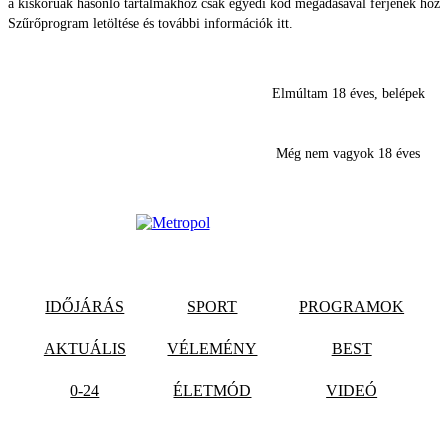
a kiskorúak hasonló tartalmakhoz csak egyedi kód megadásával férjenek hozz
Szűrőprogram letöltése és további információk itt.
Elmúltam 18 éves, belépek
Még nem vagyok 18 éves
IDŐJÁRÁS
SPORT
PROGRAMOK
AKTUÁLIS
VÉLEMÉNY
BEST
0-24
ÉLETMÓD
VIDEÓ