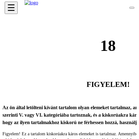
☰
18
FIGYELEM!
Az ön által letölteni kívánt tartalom olyan elemeket tartalmaz, ame
szerinti V. vagy VI. kategóriába tartoznak, és a kiskorúakra káro
hogy az ilyen tartalmakhoz kiskorú ne férhessen hozzá, használ
Figyelem! Ez a tartalom kiskorúakra káros elemeket is tartalmaz. Amennyibe