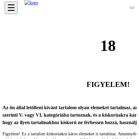
☰
18
FIGYELEM!
Az ön által letölteni kívánt tartalom olyan elemeket tartalmaz, ame
szerinti V. vagy VI. kategóriába tartoznak, és a kiskorúakra káro
hogy az ilyen tartalmakhoz kiskorú ne férhessen hozzá, használ
Figyelem! Ez a tartalom kiskorúakra káros elemeket is tartalmaz. Amennyibe