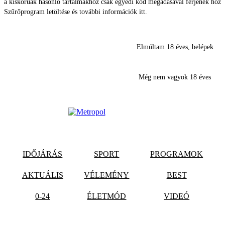
a kiskorúak hasonló tartalmakhoz csak egyedi kód megadásával férjenek hozz
Szűrőprogram letöltése és további információk itt.
Elmúltam 18 éves, belépek
Még nem vagyok 18 éves
IDŐJÁRÁS
SPORT
PROGRAMOK
AKTUÁLIS
VÉLEMÉNY
BEST
0-24
ÉLETMÓD
VIDEÓ