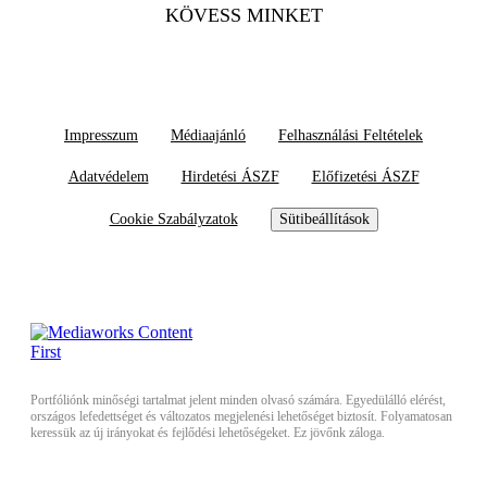
KÖVESS MINKET
Impresszum
Médiaajánló
Felhasználási Feltételek
Adatvédelem
Hirdetési ÁSZF
Előfizetési ÁSZF
Cookie Szabályzatok
Sütibeállítások
Portfóliónk minőségi tartalmat jelent minden olvasó számára. Egyedülálló elérést,
országos lefedettséget és változatos megjelenési lehetőséget biztosít. Folyamatosan
keressük az új irányokat és fejlődési lehetőségeket. Ez jövőnk záloga.