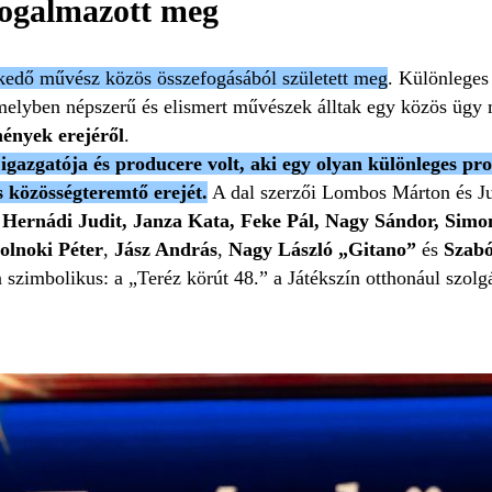
 fogalmazott meg
lkedő művész közös összefogásából született meg
. Különleges
amelyben népszerű és elismert művészek álltak egy közös ügy
mények erejéről
.
gazgatója és producere volt, aki egy olyan különleges pr
s közösségteremtő erejét.
A dal szerzői Lombos Márton és Juh
 Hernádi Judit, Janza Kata, Feke Pál, Nagy Sándor, Simo
olnoki Péter
,
Jász András
,
Nagy László „Gitano”
és
Szab
szimbolikus: a „Teréz körút 48.” a Játékszín otthonául szolgá