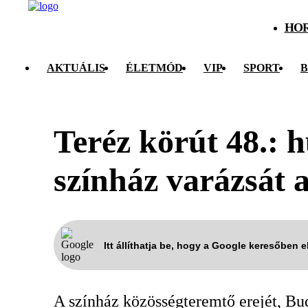
HO
AKTUÁLIS
ÉLETMÓD
VIP
SPORT
B
Teréz körút 48.: 
színház varázsát 
Itt állíthatja be, hogy a Google keresőben 
A színház közösségteremtő erejét, Bud