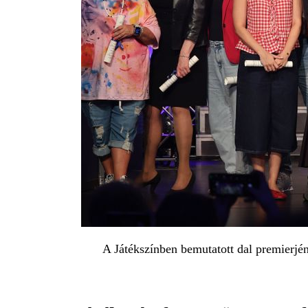
A Játékszínben bemutatott dal premierjén