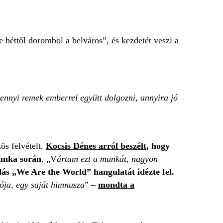
 héttől dorombol a belváros”, és kezdetét veszi a
nyi remek emberrel együtt dolgozni, annyira jó
s felvételt.
Kocsis Dénes arról beszélt
, hogy
munka során
. „V
ártam ezt a munkát, nagyon
ás „We Are the World” hangulatát idézte fel.
lója, egy saját himnusza
” –
mondta a