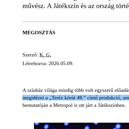
művész. A Játékszín és az ország tört
MEGOSZTÁS
Szerző:
K. G.
Létrehozva:
2026.05.09.
DALPREMIER
KÖZÖSSÉGFORMÁLÓ ER
A színház világa mindig több volt egyszerű előadá
megidézni a „Teréz körút 48.” című produkció, am
bemutatóján a Metropol is ott járt a Játékszínben.