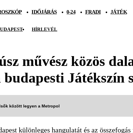
ROSZKÓP
IDŐJÁRÁS
0-24
FRADI
JÁTÉK
UDAPEST
HÍRLEVÉL
húsz művész közös dala
a budapesti Játékszín 
elsők között legyen a Metropol
apest különleges hangulatát és az összefogás 