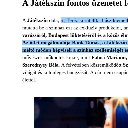
A Játékszín fontos üzenetet
A
Játékszín
dala,
a „Teréz körút 48.” húsz kieme
mutatta be a színház ezt az exkluzív produkciót, 
varázsáról, Budapest lüktetéséről és a közös él
Az ötlet megálmodója Bank Tamás, a Játékszín i
méltó módon képviseli a színház szellemiségét é
művészek működtek közre, mint
Falusi Mariann,
Szerednyey Béla
. A felvételben közreműködött
Sz
világát és különleges hangzását. A cím nem csupán 
élettel.