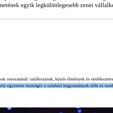
énetének egyik legkülönlegesebb zenei vállalko
Ő
JÁTÉKSZÍN
SZÍNHÁZ
sok sorozatánál: találkozások, közös élmények és emlékezetes
ely egyszerre tisztelgés a színházi hagyományok előtt és mod