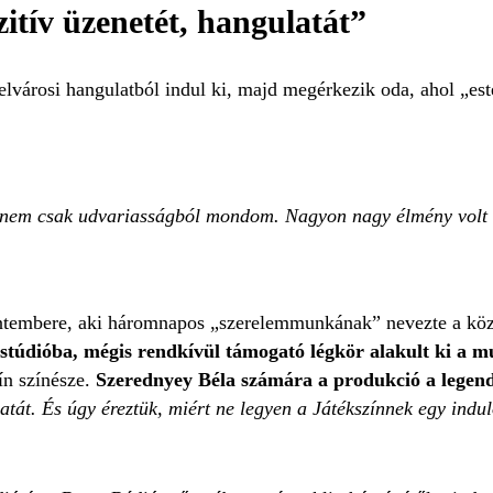
itív üzenetét, hangulatát”
lvárosi hangulatból indul ki, majd megérkezik oda, ahol „este
nem csak udvariasságból mondom. Nagyon nagy élmény volt en
ntembere, aki háromnapos „szerelemmunkának” nevezte a közö
 stúdióba, mégis rendkívül támogató légkör alakult ki a 
ín színésze.
Szerednyey Béla számára a produkció a legend
latát. És úgy éreztük, miért ne legyen a Játékszínnek egy indu