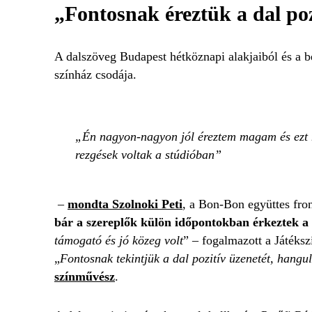
„Fontosnak éreztük a dal poz
A dalszöveg Budapest hétköznapi alakjaiból és a be
színház csodája.
Én nagyon-nagyon jól éreztem magam és ezt 
rezgések voltak a stúdióban
–
mondta Szolnoki Peti
, a Bon-Bon együttes fro
bár a szereplők külön időpontokban érkeztek a
támogató és jó közeg volt
” – fogalmazott a Játéksz
„
Fontosnak tekintjük a dal pozitív üzenetét, hangu
színművész
.