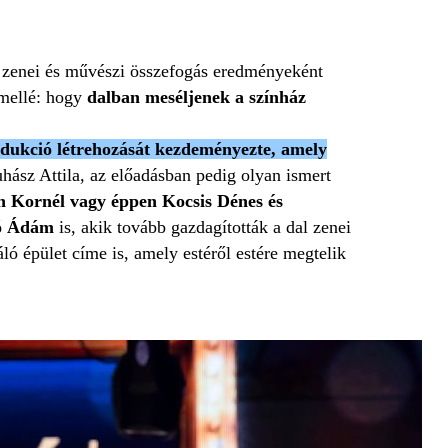
 zenei és művészi összefogás eredményeként
 mellé: hogy
dalban meséljenek a színház
odukció létrehozását kezdeményezte, amely
ász Attila, az előadásban pedig olyan ismert
n Kornél vagy éppen Kocsis Dénes és
ó Ádám
is, akik tovább gazdagították a dal zenei
ló épület címe is, amely estéről estére megtelik