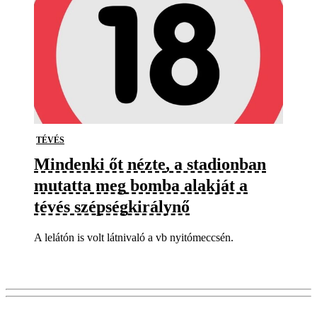
TÉVÉS
Mindenki őt nézte, a stadionban
mutatta meg bomba alakját a
tévés szépségkirálynő
A lelátón is volt látnivaló a vb nyitómeccsén.