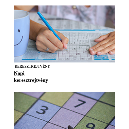
KERESZTREJTVÉNY
Napi
keresztrejtvény