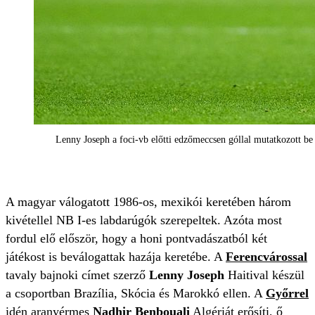
Lenny Joseph a foci-vb előtti edzőmeccsen góllal mutatkozott be
A magyar válogatott 1986-os, mexikói keretében három
kivétellel NB I-es labdarúgók szerepeltek. Azóta most
fordul elő először, hogy a honi pontvadászatból két
játékost is beválogattak hazája keretébe. A
Ferencvárossal
tavaly bajnoki címet szerző
Lenny Joseph
Haitival készül
a csoportban Brazília, Skócia és Marokkó ellen. A
Győrrel
idén aranyérmes
Nadhir Benbouali
Algériát erősíti, ő