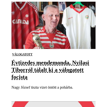
VÁLOGATOTT
Évtizedes mendemonda, Nyilasi
Tiborról tálalt ki a válogatott
focista
Nagy József tiszta vizet öntött a pohárba.