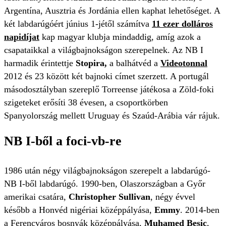
Argentína, Ausztria és Jordánia ellen kaphat lehetőséget. A
két labdarúgóért június 1-jétől számítva
11 ezer dolláros
napidíjat
kap magyar klubja mindaddig, amíg azok a
csapataikkal a világbajnokságon szerepelnek. Az NB I
harmadik érintettje
Stopira,
a balhátvéd a
Videotonnal
2012 és 23 között két bajnoki címet szerzett. A portugál
másodosztályban szereplő Torreense játékosa a Zöld-foki
szigeteket erősíti 38 évesen, a csoportkörben
Spanyolország mellett Uruguay és Szaúd-Arábia vár rájuk.
NB I-ből a foci-vb-re
1986 után négy világbajnokságon szerepelt a labdarúgó-
NB I-ből labdarúgó. 1990-ben, Olaszországban a Győr
amerikai csatára,
Christopher Sullivan
, négy évvel
később a Honvéd nigériai középpályása,
Emmy
. 2014-ben
a Ferencváros bosnyák középpályása,
Muhamed Besic
,