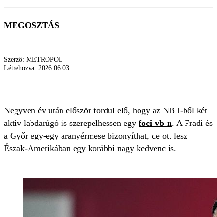
MEGOSZTÁS
Szerző:
METROPOL
Létrehozva:
2026.06.03.
VB
FRADI
LENNY JOSEPH
Negyven év után először fordul elő, hogy az NB I-ből két
aktív labdarúgó is szerepelhessen egy
foci-vb-n
. A Fradi és
a Győr egy-egy aranyérmese bizonyíthat, de ott lesz
Észak-Amerikában egy korábbi nagy kedvenc is.