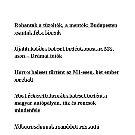
Rohantak a tűzoltók, a mentők: Budapesten
csaptak fel a lángok
Újabb halálos baleset történt, most az M3-
ason – Drámai fotók
Horrorbaleset történt az M1-esen, hét ember
meghalt
Most érkezett: brutális baleset történt a
magyar autópályán, tűz és roncsok
mindenfelé
Villanyoszlopnak csapódott egy autó