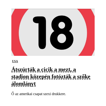
USA
Átszúrták a cicik a mezt, a
stadion közepén fotózták a szőke
álomlányt
Ő az amerikai csapat szexi drukkere.