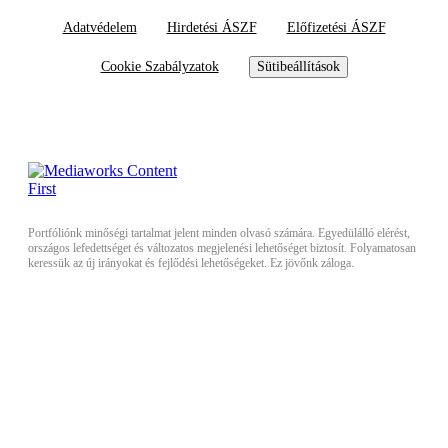
Adatvédelem
Hirdetési ÁSZF
Előfizetési ÁSZF
Cookie Szabályzatok
Sütibeállítások
Portfóliónk minőségi tartalmat jelent minden olvasó számára. Egyedülálló elérést,
országos lefedettséget és változatos megjelenési lehetőséget biztosít. Folyamatosan
keressük az új irányokat és fejlődési lehetőségeket. Ez jövőnk záloga.