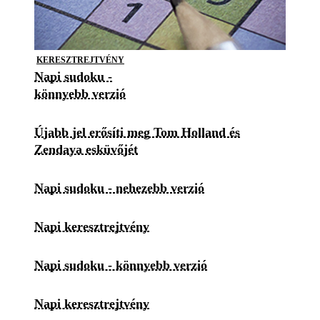
KERESZTREJTVÉNY
Napi sudoku -
könnyebb verzió
Újabb jel erősíti meg Tom Holland és
Zendaya esküvőjét
Napi sudoku - nehezebb verzió
Napi keresztrejtvény
Napi sudoku - könnyebb verzió
Napi keresztrejtvény