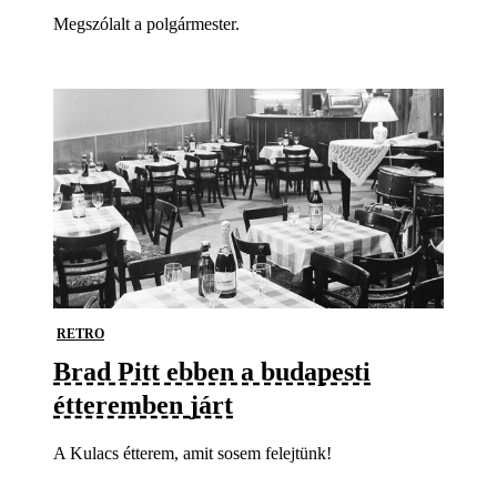
Megszólalt a polgármester.
RETRO
Brad Pitt ebben a budapesti
étteremben járt
A Kulacs étterem, amit sosem felejtünk!