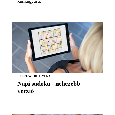
karikagyűrű.
KERESZTREJTVÉNY
Napi sudoku - nehezebb
verzió