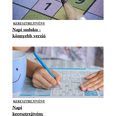
KERESZTREJTVÉNY
Napi sudoku -
könnyebb verzió
KERESZTREJTVÉNY
Napi
keresztrejtvény