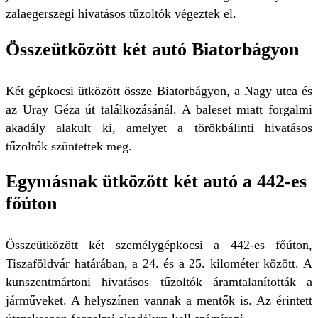
zalaegerszegi hivatásos tűzoltók végeztek el.
Összeütközött két autó Biatorbágyon
Két gépkocsi ütközött össze Biatorbágyon, a Nagy utca és
az Uray Géza út találkozásánál. A baleset miatt forgalmi
akadály alakult ki, amelyet a törökbálinti hivatásos
tűzoltók szüntettek meg.
Egymásnak ütközött két autó a 442-es
főúton
Összeütközött két személygépkocsi a 442-es főúton,
Tiszaföldvár határában, a 24. és a 25. kilométer között. A
kunszentmártoni hivatásos tűzoltók áramtalanították a
járműveket. A helyszínen vannak a mentők is. Az érintett