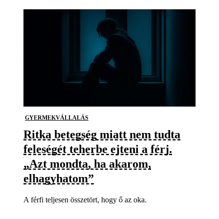
GYERMEKVÁLLALÁS
Ritka betegség miatt nem tudta
feleségét teherbe ejteni a férj.
„Azt mondta, ha akarom,
elhagyhatom”
A férfi teljesen összetört, hogy ő az oka.