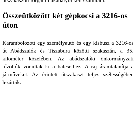
útszakaszon forgalmi akadályra kell számítani.
Összeütközött két gépkocsi a 3216-os
úton
Karambolozott egy személyautó és egy kisbusz a 3216-os
út Abádszalók és Tiszabura közötti szakaszán, a 35.
kilométer közelében. Az abádszalóki önkormányzati
tűzoltók vonultak ki a balesethez. A raj áramtalanítja a
járműveket. Az érintett útszakaszt teljes szélességében
lezárták.