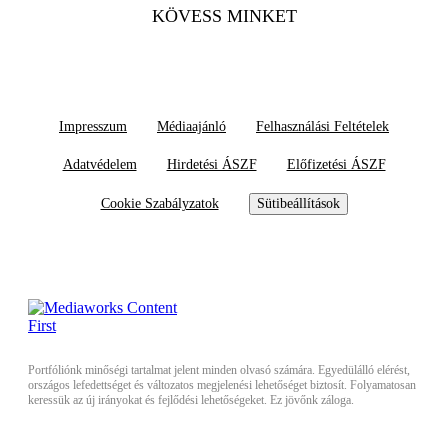
KÖVESS MINKET
Impresszum
Médiaajánló
Felhasználási Feltételek
Adatvédelem
Hirdetési ÁSZF
Előfizetési ÁSZF
Cookie Szabályzatok
Sütibeállítások
Portfóliónk minőségi tartalmat jelent minden olvasó számára. Egyedülálló elérést,
országos lefedettséget és változatos megjelenési lehetőséget biztosít. Folyamatosan
keressük az új irányokat és fejlődési lehetőségeket. Ez jövőnk záloga.