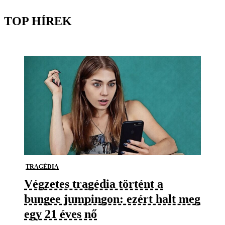
TOP HÍREK
TRAGÉDIA
Végzetes tragédia történt a
bungee jumpingon: ezért halt meg
egy 21 éves nő