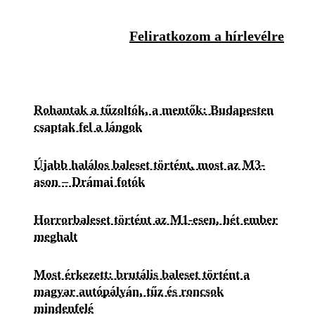
Feliratkozom a hírlevélre
Rohantak a tűzoltók, a mentők: Budapesten
csaptak fel a lángok
Újabb halálos baleset történt, most az M3-
ason – Drámai fotók
Horrorbaleset történt az M1-esen, hét ember
meghalt
Most érkezett: brutális baleset történt a
magyar autópályán, tűz és roncsok
mindenfelé