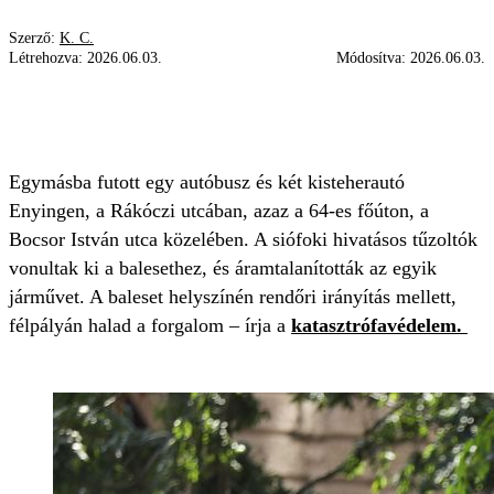
Szerző:
K. C.
Létrehozva:
2026.06.03.
Módosítva:
2026.06.03.
SZEMÉLYAUTÓ
BALESET
KATASZTRÓFAVÉDELEM
TŰZOLTÓK
Egymásba futott egy autóbusz és két kisteherautó
Enyingen, a Rákóczi utcában, azaz a 64-es főúton, a
Bocsor István utca közelében. A siófoki hivatásos tűzoltók
vonultak ki a balesethez, és áramtalanították az egyik
járművet. A baleset helyszínén rendőri irányítás mellett,
félpályán halad a forgalom – írja a
katasztrófavédelem.