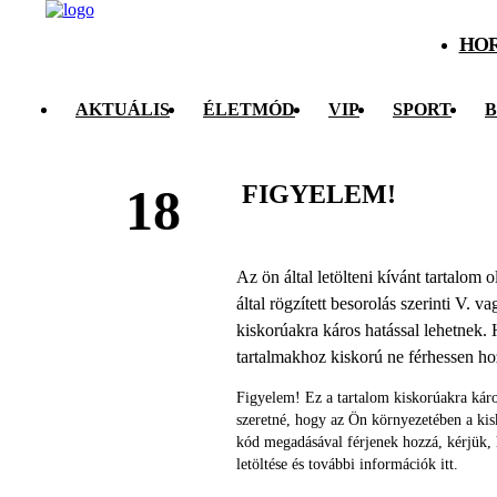
HO
AKTUÁLIS
ÉLETMÓD
VIP
SPORT
B
FIGYELEM!
18
Az ön által letölteni kívánt tartalom
által rögzített besorolás szerinti V. v
kiskorúakra káros hatással lehetnek. 
tartalmakhoz kiskorú ne férhessen h
Figyelem! Ez a tartalom kiskorúakra káro
szeretné, hogy az Ön környezetében a ki
kód megadásával férjenek hozzá, kérjük,
letöltése és további információk itt.