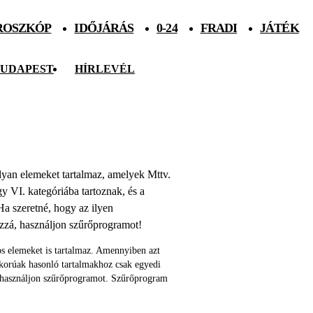
ROSZKÓP
IDŐJÁRÁS
0-24
FRADI
JÁTÉK
UDAPEST
HÍRLEVÉL
 olyan elemeket tartalmaz, amelyek Mttv.
agy VI. kategóriába tartoznak, és a
Ha szeretné, hogy az ilyen
ozzá, használjon szűrőprogramot!
s elemeket is tartalmaz. Amennyiben azt
skorúak hasonló tartalmakhoz csak egyedi
 használjon szűrőprogramot. Szűrőprogram