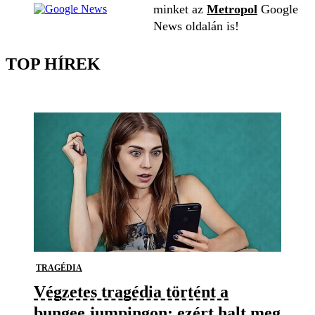
minket az
Metropol
Google
News oldalán is!
TOP HÍREK
TRAGÉDIA
Végzetes tragédia történt a
bungee jumpingon: ezért halt meg