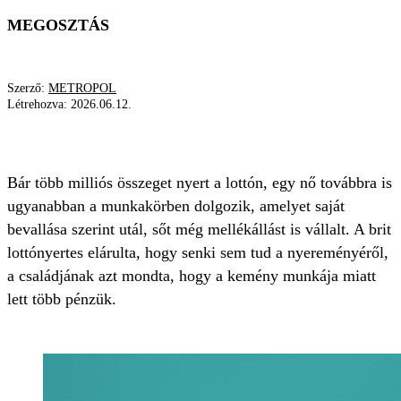
MEGOSZTÁS
Szerző:
METROPOL
Létrehozva:
2026.06.12.
LOTTÓNYERTES
CSALÁD
NYEREMÉNY
Bár több milliós összeget nyert a lottón, egy nő továbbra is
ugyanabban a munkakörben dolgozik, amelyet saját
bevallása szerint utál, sőt még mellékállást is vállalt. A brit
lottónyertes elárulta, hogy senki sem tud a nyereményéről,
a családjának azt mondta, hogy a kemény munkája miatt
lett több pénzük.