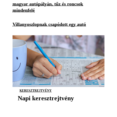
magyar autópályán, tűz és roncsok
mindenfelé
Villanyoszlopnak csapódott egy autó
KERESZTREJTVÉNY
Napi keresztrejtvény