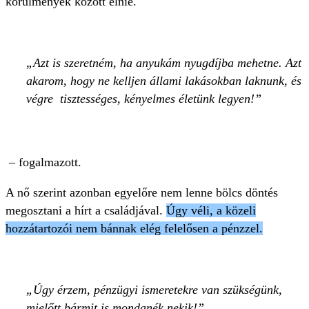
körülmények között élnie.
Azt is szeretném, ha anyukám nyugdíjba mehetne. Azt
akarom, hogy ne kelljen állami lakásokban laknunk, és
végre tisztességes, kényelmes életünk legyen!
– fogalmazott.
A nő szerint azonban egyelőre nem lenne bölcs döntés
megosztani a hírt a családjával.
Úgy véli, a közeli
hozzátartozói nem bánnak elég felelősen a pénzzel.
Úgy érzem, pénzügyi ismeretekre van szükségünk,
mielőtt bármit is mondanék nekik!