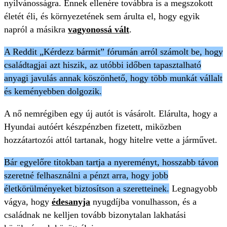
nyilvánosságra. Ennek ellenére továbbra is a megszokott
életét éli, és környezetének sem árulta el, hogy egyik
napról a másikra
vagyonossá vált
.
A Reddit „Kérdezz bármit” fórumán arról számolt be, hogy
családtagjai azt hiszik, az utóbbi időben tapasztalható
anyagi javulás annak köszönhető, hogy több munkát vállalt
és keményebben dolgozik.
A nő nemrégiben egy új autót is vásárolt. Elárulta, hogy a
Hyundai autóért készpénzben fizetett, miközben
hozzátartozói attól tartanak, hogy hitelre vette a járművet.
Bár egyelőre titokban tartja a nyereményt, hosszabb távon
szeretné felhasználni a pénzt arra, hogy jobb
életkörülményeket biztosítson a szeretteinek.
Legnagyobb
vágya, hogy
édesanyja
nyugdíjba vonulhasson, és a
családnak ne kelljen tovább bizonytalan lakhatási