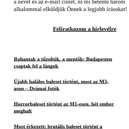
a nevét és az e-mail címét, és mi hetente három
alkalommal elküldjük Önnek a legjobb írásokat!
Feliratkozom a hírlevélre
Rohantak a tűzoltók, a mentők: Budapesten
csaptak fel a lángok
Újabb halálos baleset történt, most az M3-
ason – Drámai fotók
Horrorbaleset történt az M1-esen, hét ember
meghalt
Most érkezett: brutális baleset történt a