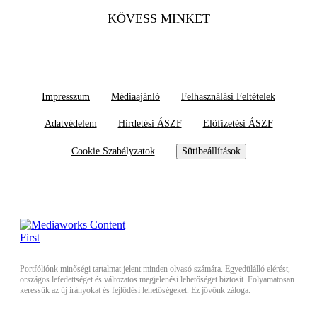
KÖVESS MINKET
Impresszum
Médiaajánló
Felhasználási Feltételek
Adatvédelem
Hirdetési ÁSZF
Előfizetési ÁSZF
Cookie Szabályzatok
Sütibeállítások
Portfóliónk minőségi tartalmat jelent minden olvasó számára. Egyedülálló elérést,
országos lefedettséget és változatos megjelenési lehetőséget biztosít. Folyamatosan
keressük az új irányokat és fejlődési lehetőségeket. Ez jövőnk záloga.