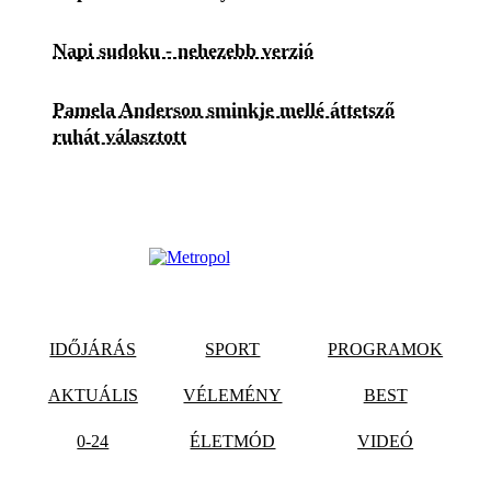
Napi sudoku - nehezebb verzió
Pamela Anderson sminkje mellé áttetsző
ruhát választott
IDŐJÁRÁS
SPORT
PROGRAMOK
AKTUÁLIS
VÉLEMÉNY
BEST
0-24
ÉLETMÓD
VIDEÓ