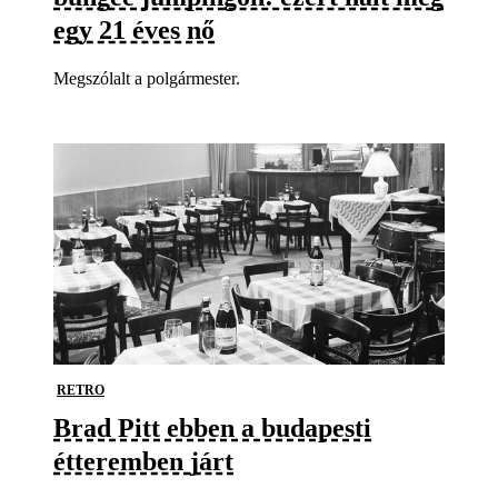
egy 21 éves nő
Megszólalt a polgármester.
RETRO
Brad Pitt ebben a budapesti
étteremben járt