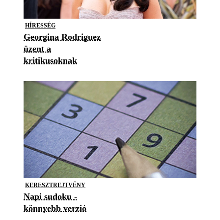
HÍRESSÉG
Georgina Rodriguez
üzent a
kritikusoknak
KERESZTREJTVÉNY
Napi sudoku -
könnyebb verzió