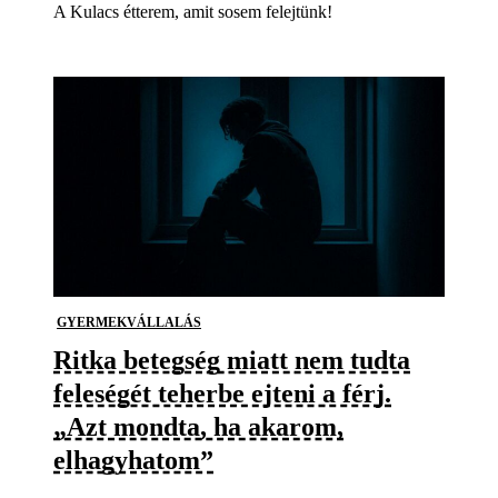
A Kulacs étterem, amit sosem felejtünk!
GYERMEKVÁLLALÁS
Ritka betegség miatt nem tudta
feleségét teherbe ejteni a férj.
„Azt mondta, ha akarom,
elhagyhatom”